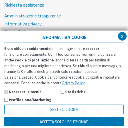
Richiesta assistenza
Amministrazione trasparente
Informativa privacy
Cookie Policy
x
INFORMATIVA COOKIE
Social Media policy
Note legali
Il sito utilizza
cookie tecnici
o tecnologie simili
necessari
per
funzionare correttamente. Con il tuo consenso, vorremmo utilizzare
Notifica atti giudiziari
anche
cookie di profilazione
(anche di terze parti) per finalità di
Dichiarazione di accessibilità
marketing o per una migliore esperienza. Se
chiudi
questo messaggio,
Segnalazione problemi di accessibilità
tramite la
X
in alto a destra, accetti solo i cookie necessari.
Seleziona Gestisci Cookie per conoscere i cookie utilizzati e impostare i
Piano di miglioramento del sito
consensi. Consulta anche la nostra
Privacy Policy
.
Necessari e tecnici
Statistiche
SEGUICI SU
Profilazione/Marketing
GESTISCI COOKIE
ACCETTA SOLO I SELEZIONATI