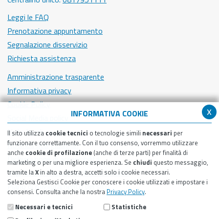
Leggi le FAQ
Prenotazione appuntamento
Segnalazione disservizio
Richiesta assistenza
Amministrazione trasparente
Informativa privacy
Cookie Policy
x
INFORMATIVA COOKIE
Social Media policy
Note legali
Il sito utilizza
cookie tecnici
o tecnologie simili
necessari
per
funzionare correttamente. Con il tuo consenso, vorremmo utilizzare
Notifica atti giudiziari
anche
cookie di profilazione
(anche di terze parti) per finalità di
Dichiarazione di accessibilità
marketing o per una migliore esperienza. Se
chiudi
questo messaggio,
Segnalazione problemi di accessibilità
tramite la
X
in alto a destra, accetti solo i cookie necessari.
Seleziona Gestisci Cookie per conoscere i cookie utilizzati e impostare i
Piano di miglioramento del sito
consensi. Consulta anche la nostra
Privacy Policy
.
Necessari e tecnici
Statistiche
SEGUICI SU