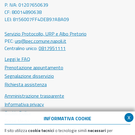
P. IVA: 01207650639
CF: 80014890638
LEI: 8156007FF4DEB97ABA09
Servizio Protocollo, URP e Albo Pretorio
PEC:
urp@pec.comune.napoli.it
Centralino unico:
0817951111
Leggi le FAQ
Prenotazione appuntamento
Segnalazione disservizio
Richiesta assistenza
Amministrazione trasparente
Informativa privacy
Cookie Policy
x
INFORMATIVA COOKIE
Social Media policy
Note legali
Il sito utilizza
cookie tecnici
o tecnologie simili
necessari
per