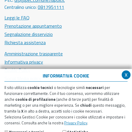
Centralino unico:
0817951111
Leggi le FAQ
Prenotazione appuntamento
Segnalazione disservizio
Richiesta assistenza
Amministrazione trasparente
Informativa privacy
Cookie Policy
x
INFORMATIVA COOKIE
Social Media policy
Note legali
Il sito utilizza
cookie tecnici
o tecnologie simili
necessari
per
funzionare correttamente. Con il tuo consenso, vorremmo utilizzare
Notifica atti giudiziari
anche
cookie di profilazione
(anche di terze parti) per finalità di
Dichiarazione di accessibilità
marketing o per una migliore esperienza. Se
chiudi
questo messaggio,
Segnalazione problemi di accessibilità
tramite la
X
in alto a destra, accetti solo i cookie necessari.
Seleziona Gestisci Cookie per conoscere i cookie utilizzati e impostare i
Piano di miglioramento del sito
consensi. Consulta anche la nostra
Privacy Policy
.