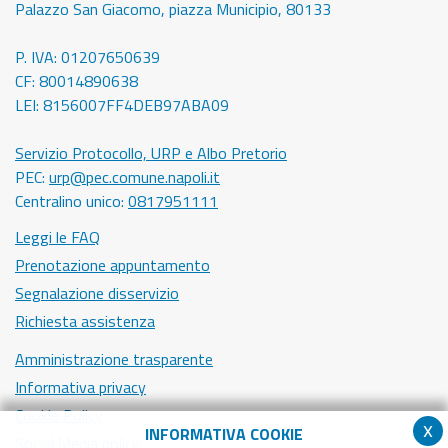
Palazzo San Giacomo, piazza Municipio, 80133
P. IVA: 01207650639
CF: 80014890638
LEI: 8156007FF4DEB97ABA09
Servizio Protocollo, URP e Albo Pretorio
PEC:
urp@pec.comune.napoli.it
Centralino unico:
0817951111
Leggi le FAQ
Prenotazione appuntamento
Segnalazione disservizio
Richiesta assistenza
Amministrazione trasparente
Informativa privacy
Cookie Policy
x
INFORMATIVA COOKIE
Social Media policy