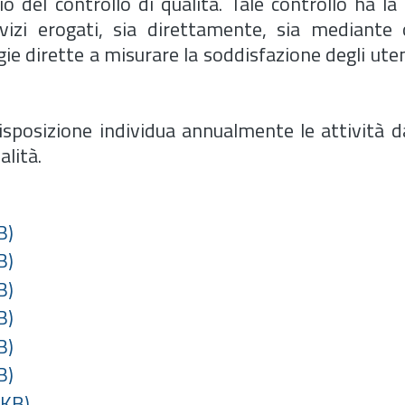
io del controllo di qualità. Tale controllo ha la 
vizi erogati, sia direttamente, sia mediante
gie dirette a misurare la soddisfazione degli uten
disposizione individua annualmente le attività d
alità.
B)
B)
B)
B)
B)
B)
 KB)