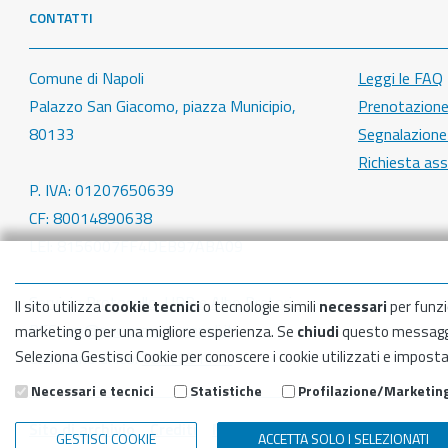
CONTATTI
Comune di Napoli
Leggi le FAQ
Palazzo San Giacomo, piazza Municipio,
Prenotazion
80133
Segnalazione 
Richiesta as
P. IVA: 01207650639
CF: 80014890638
LEI: 8156007FF4DEB97ABA09
Servizio Protocollo, URP e Albo Pretorio
Il sito utilizza
cookie tecnici
o tecnologie simili
necessari
per funzi
PEC:
urp@pec.comune.napoli.it
marketing o per una migliore esperienza. Se
chiudi
questo messaggi
Seleziona Gestisci Cookie per conoscere i cookie utilizzati e impost
Centralino unico:
0817951111
Necessari e tecnici
Statistiche
Profilazione/Marketin
Sito di archivio
Crediti
Mappa del sito
GESTISCI COOKIE
ACCETTA SOLO I SELEZIONATI