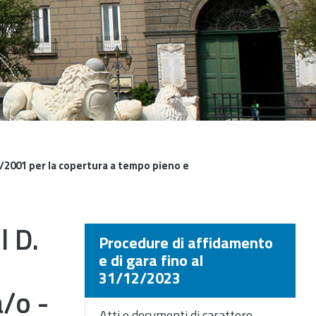
65/2001 per la copertura a tempo pieno e
l D.
Procedure di affidamento
e di gara fino al
31/12/2023
a/o -
Atti e documenti di carattere