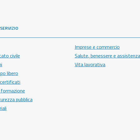
 SERVIZIO
Imprese e commercio
ato civile
Salute, benessere e assistenz
ni
Vita lavorativa
po libero
ertificati
 formazione
icurezza pubblica
iali