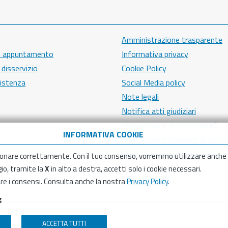
Amministrazione trasparente
e appuntamento
Informativa privacy
disservizio
Cookie Policy
sistenza
Social Media policy
Note legali
Notifica atti giudiziari
Dichiarazione di accessibilità
INFORMATIVA COOKIE
Segnalazione problemi di access
Piano di miglioramento del sito
onare correttamente. Con il tuo consenso, vorremmo utilizzare anche
o, tramite la
X
in alto a destra, accetti solo i cookie necessari.
are i consensi. Consulta anche la nostra
Privacy Policy
.
g
ACCETTA TUTTI